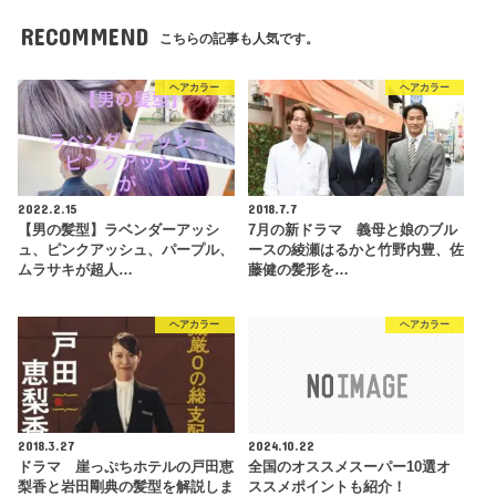
RECOMMEND
こちらの記事も人気です。
ヘアカラー
ヘアカラー
2022.2.15
2018.7.7
【男の髪型】ラベンダーアッシ
7月の新ドラマ 義母と娘のブル
ュ、ピンクアッシュ、パープル、
ースの綾瀬はるかと竹野内豊、佐
ムラサキが超人…
藤健の髪形を…
ヘアカラー
ヘアカラー
2018.3.27
2024.10.22
ドラマ 崖っぷちホテルの戸田恵
全国のオススメスーパー10選オ
梨香と岩田剛典の髪型を解説しま
ススメポイントも紹介！