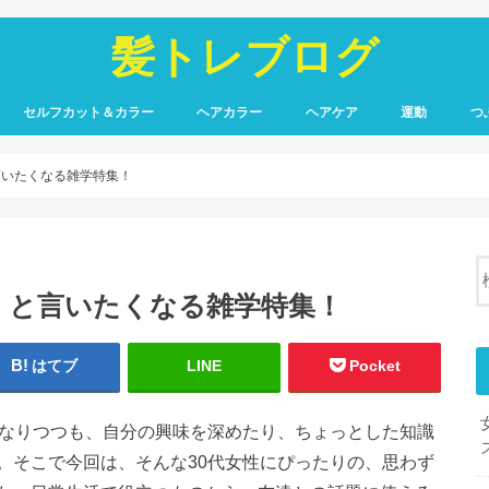
髪トレブログ
セルフカット＆カラー
ヘアカラー
ヘアケア
運動
つ
言いたくなる雑学特集！
』と言いたくなる雑学特集！
はてブ
LINE
Pocket
くなりつつも、自分の興味を深めたり、ちょっとした知識
。そこで今回は、そんな30代女性にぴったりの、思わず