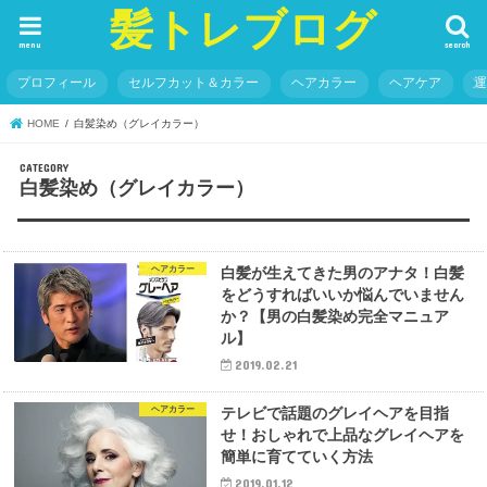
髪トレブログ
menu
search
プロフィール
セルフカット＆カラー
ヘアカラー
ヘアケア
HOME
白髪染め（グレイカラー）
白髪染め（グレイカラー）
ヘアカラー
白髪が生えてきた男のアナタ！白髪
をどうすればいいか悩んでいません
か？【男の白髪染め完全マニュア
ル】
2019.02.21
ヘアカラー
テレビで話題のグレイヘアを目指
せ！おしゃれで上品なグレイヘアを
簡単に育てていく方法
2019.01.12