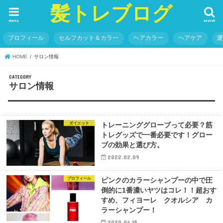
髪トレブログ
menu
search
プロフィール
セルフカット＆カラー
ヘアカラー
ヘアケア
HOME
サロン情報
サロン情報
ダイエット
トレーニンググローブって必要？筋
トレグッズで一番必要です！グロー
ブの効果と選び方。
2022.02.09
プロフィール
ピンクのカラーシャンプーの中で圧
倒的に1番濃いヤツはコレ！！超おす
すめ、フィヨーレ クオルシア カ
ラーシャンプー！
2020.04.18