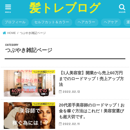
髪トレブログ
menu
search
プロフィール
セルフカット＆カラー
ヘアカラー
ヘアケア
HOME
つぶやき雑記ページ
つぶやき雑記ページ
つぶやき雑記ページ
【1人美容室】開業から売上60万円
までのロードマップ！売上アップ方
法
2022.02.13
つぶやき雑記ページ
20代若手美容師のロードマップ！お
金を稼ぐ方法はこれだ！美容室選び
も超大切です。
2022.02.11